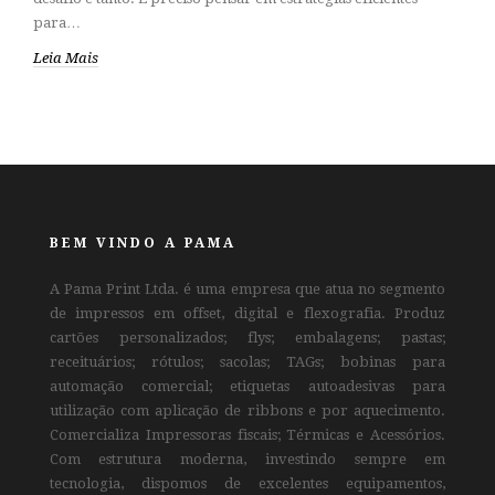
para…
Leia Mais
BEM VINDO A PAMA
A Pama Print Ltda. é uma empresa que atua no segmento
de impressos em offset, digital e flexografia. Produz
cartões personalizados; flys; embalagens; pastas;
receituários; rótulos; sacolas; TAGs; bobinas para
automação comercial; etiquetas autoadesivas para
utilização com aplicação de ribbons e por aquecimento.
Comercializa Impressoras fiscais; Térmicas e Acessórios.
Com estrutura moderna, investindo sempre em
tecnologia, dispomos de excelentes equipamentos,