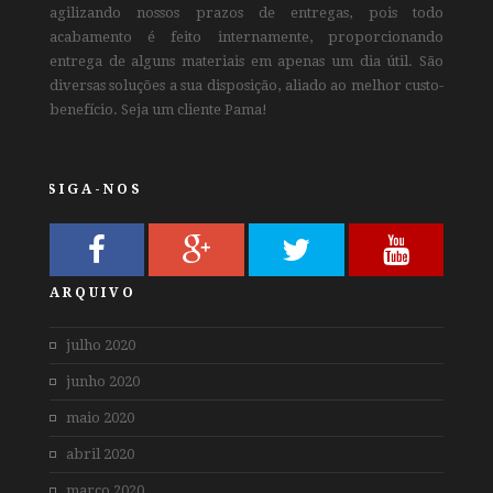
agilizando nossos prazos de entregas, pois todo
acabamento é feito internamente, proporcionando
entrega de alguns materiais em apenas um dia útil. São
diversas soluções a sua disposição, aliado ao melhor custo-
benefício. Seja um cliente Pama!
SIGA-NOS
ARQUIVO
julho 2020
junho 2020
maio 2020
abril 2020
março 2020